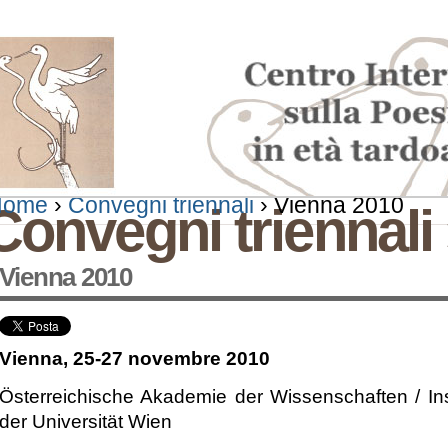
alta
ontenuti.
Inserire il t
alta
Ricerca
la
avanzata…
Home
›
Convegni triennali
›
Vienna 2010
ezioni
avigazione
Convegni triennali
Vienna 2010
Vienna, 25-27 novembre 2010
Österreichische Akademie der Wissenschaften / Insti
der Universität Wien